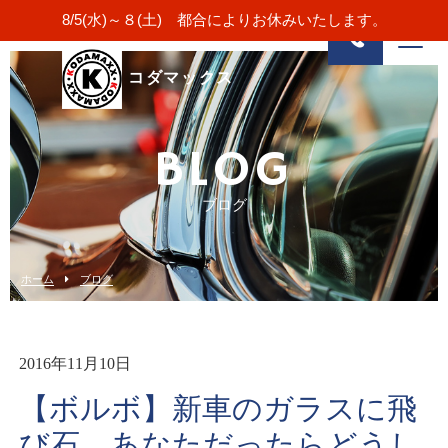
8/5(水)～８(土) 都合によりお休みいたします。
コダマックス
BLOG
ブログ
ホーム
ブログ
2016年11月10日
【ボルボ】新車のガラスに飛
び石。あなただったらどうし