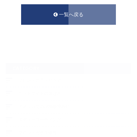
一覧へ戻る
CATEGORY
フロントガラスリペア
ヘッドライトの黄ばみ
アメリカでの現地修理2017
ボディーコーティング
フロントガラス修理