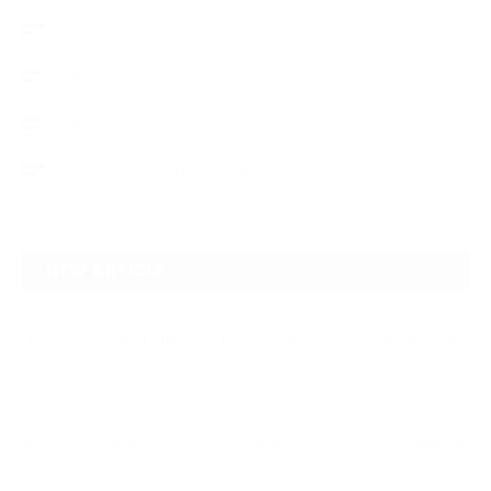
ブログ
デントリペア
ウィンドリペア
ヘッドライトクリーニング
NEW ARTICLE
2026.07.23
【スープラ】【MR2】【86トレノ】ちょっと懐かしのトヨタFRスポーツ車
をガ…
2026.07.22
ガラスリペアの再施工をしてほしいけど可能なのでしょうかという相談です