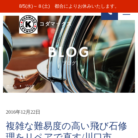
8/5(水)～８(土) 都合によりお休みいたします。
コダマックス
BLOG
ブログ
ホーム
ブログ
2016年12月22日
複雑な難易度の高い飛び石修
理をリペアで直す/川口市