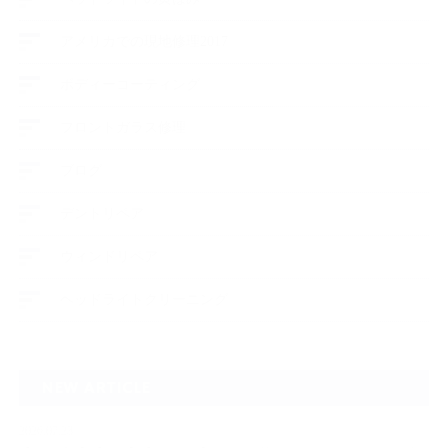
アメリカでの現地修理2017
ボディーコーティング
フロントガラス修理
ブログ
デントリペア
ウィンドリペア
ヘッドライトクリーニング
NEW ARTICLE
2026.07.23