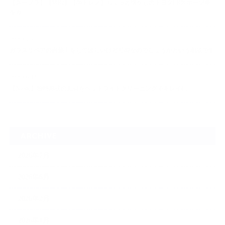
【スープラ】【MR2】【86トレノ】ちょっと懐かしのトヨタFRスポーツ車
をガ…
2026.07.22
ガラスリペアの再施工をしてほしいけど可能なのでしょうかという相談です
2026.06.14
【N-one】独特形状の丸目をヘッドライトクリーニングでキレイに
ARCHIVE
2026年7月
2026年6月
2026年2月
2026年1月