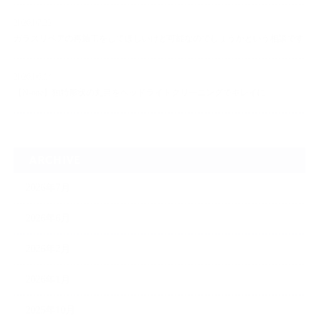
2026.07.22
ガラスリペアの再施工をしてほしいけど可能なのでしょうかという相談です
2026.06.14
【N-one】独特形状の丸目をヘッドライトクリーニングでキレイに
ARCHIVE
2026年7月
2026年6月
2026年2月
2026年1月
2025年10月