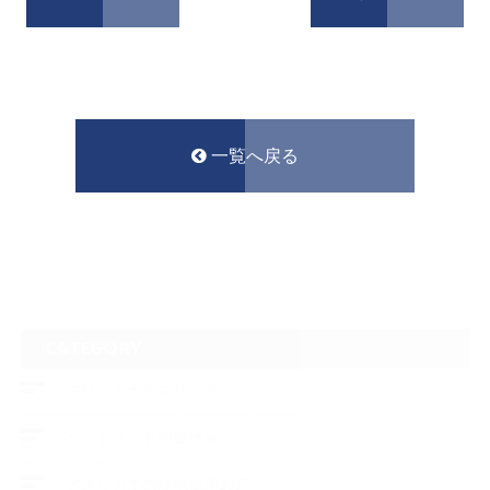
一覧へ戻る
CATEGORY
フロントガラスリペア
ヘッドライトの黄ばみ
アメリカでの現地修理2017