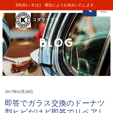
8/5(水)～８(土) 都合によりお休みいたします。
コダマックス
BLOG
ブログ
ホーム
ブログ
2017年03月28日
即答でガラス交換のドーナツ
型ヒビだけど即答でリペアし