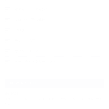
ボディーコーティング
フロントガラス修理
ブログ
デントリペア
ウィンドリペア
ヘッドライトクリーニング
NEW ARTICLE
2026.07.23
【スープラ】【MR2】【86トレノ】ちょっと懐かしのトヨタFRスポーツ車
をガ…