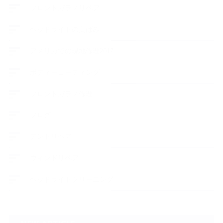
フロントガラスリペア
ヘッドライトの黄ばみ
アメリカでの現地修理2017
ボディーコーティング
フロントガラス修理
ブログ
デントリペア
ウィンドリペア
ヘッドライトクリーニング