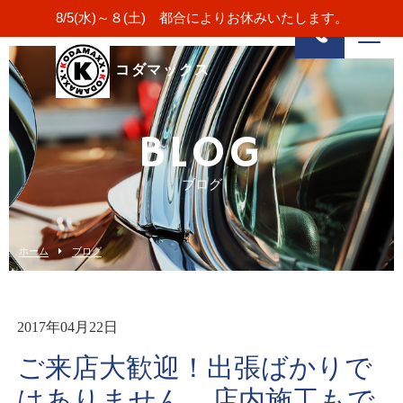
8/5(水)～８(土) 都合によりお休みいたします。
コダマックス
BLOG
ブログ
ホーム
ブログ
2017年04月22日
ご来店大歓迎！出張ばかりで
はありません。店内施工もで