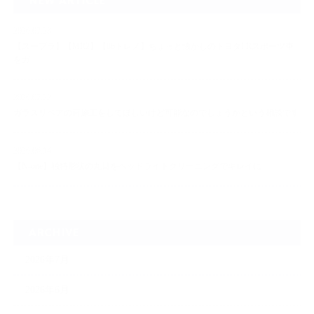
NEW ARTICLE
2026.07.23
【スープラ】【MR2】【86トレノ】ちょっと懐かしのトヨタFRスポーツ車
をガ…
2026.07.22
ガラスリペアの再施工をしてほしいけど可能なのでしょうかという相談です
2026.06.14
【N-one】独特形状の丸目をヘッドライトクリーニングでキレイに
ARCHIVE
2026年7月
2026年6月