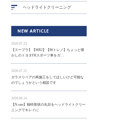
ヘッドライトクリーニング
NEW ARTICLE
2026.07.23
【スープラ】【MR2】【86トレノ】ちょっと懐
かしのトヨタFRスポーツ車をガ…
2026.07.22
ガラスリペアの再施工をしてほしいけど可能な
のでしょうかという相談です
2026.06.14
【N-one】独特形状の丸目をヘッドライトクリー
ニングでキレイに