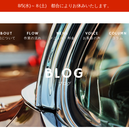
8/5(水)～８(土) 都合によりお休みいたします。
ABOUT
FLOW
MENU
VOICE
COLUMN
社について
作業の流れ
メニュー・料金
お客様の声
コラム
BLOG
ブログ