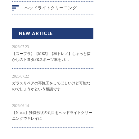
ヘッドライトクリーニング
NEW ARTICLE
2026.07.23
【スープラ】【MR2】【86トレノ】ちょっと懐
かしのトヨタFRスポーツ車をガ…
2026.07.22
ガラスリペアの再施工をしてほしいけど可能な
のでしょうかという相談です
2026.06.14
【N-one】独特形状の丸目をヘッドライトクリー
ニングでキレイに