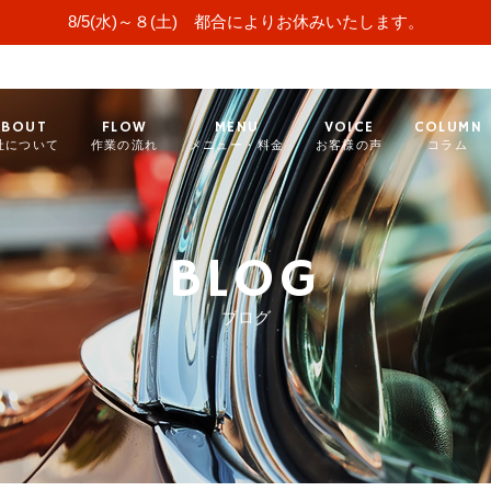
8/5(水)～８(土) 都合によりお休みいたします。
ABOUT
FLOW
MENU
VOICE
COLUMN
社について
作業の流れ
メニュー・料金
お客様の声
コラム
BLOG
ブログ