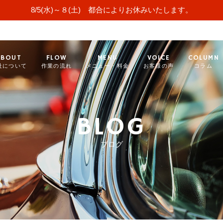
8/5(水)～８(土) 都合によりお休みいたします。
ABOUT
FLOW
MENU
VOICE
COLUMN
社について
作業の流れ
メニュー・料金
お客様の声
コラム
BLOG
ブログ