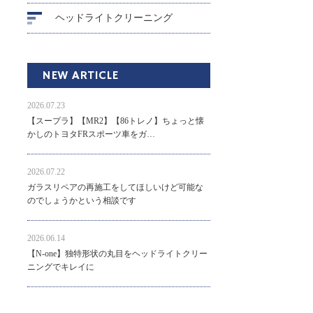
ヘッドライトクリーニング
NEW ARTICLE
2026.07.23
【スープラ】【MR2】【86トレノ】ちょっと懐
かしのトヨタFRスポーツ車をガ…
2026.07.22
ガラスリペアの再施工をしてほしいけど可能な
のでしょうかという相談です
2026.06.14
【N-one】独特形状の丸目をヘッドライトクリー
ニングでキレイに