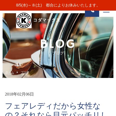
8/5(水)～８(土) 都合によりお休みいたします。
コダマックス
BLOG
ブログ
ホーム
ブログ
2018年02月06日
フェアレディだから女性な
の？それなら目元パッチリし