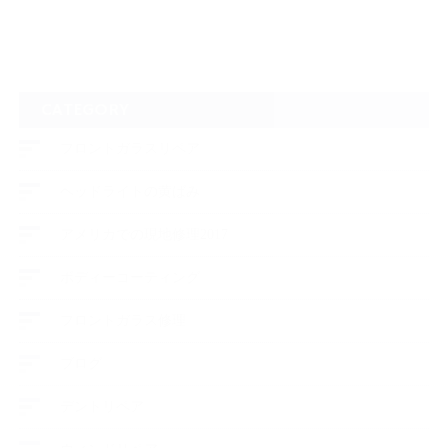
CATEGORY
フロントガラスリペア
ヘッドライトの黄ばみ
アメリカでの現地修理2017
ボディーコーティング
フロントガラス修理
ブログ
デントリペア