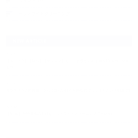
ウィンドリペア
ヘッドライトクリーニング
NEW ARTICLE
2026.07.23
【スープラ】【MR2】【86トレノ】ちょっと懐かしのトヨタFRスポーツ車
をガ…
2026.07.22
ガラスリペアの再施工をしてほしいけど可能なのでしょうかという相談です
2026.06.14
【N-one】独特形状の丸目をヘッドライトクリーニングでキレイに