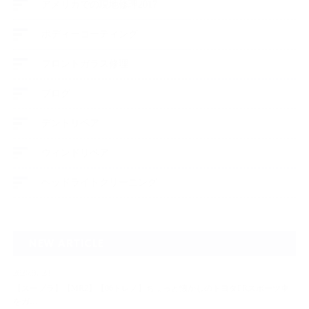
アメリカでの現地修理2017
ボディーコーティング
フロントガラス修理
ブログ
デントリペア
ウィンドリペア
ヘッドライトクリーニング
NEW ARTICLE
2026.07.23
【スープラ】【MR2】【86トレノ】ちょっと懐かしのトヨタFRスポーツ車
をガ…