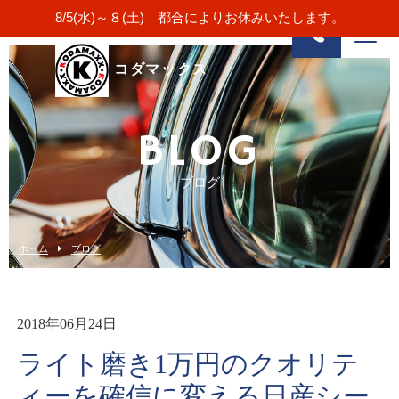
8/5(水)～８(土) 都合によりお休みいたします。
コダマックス
BLOG
ブログ
ホーム
ブログ
2018年06月24日
ライト磨き1万円のクオリテ
ィーを確信に変える日産シー