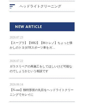
ヘッドライトクリーニング
NEW ARTICLE
2026.07.23
【スープラ】【MR2】【86トレノ】ちょっと懐
かしのトヨタFRスポーツ車をガ…
2026.07.22
ガラスリペアの再施工をしてほしいけど可能な
のでしょうかという相談です
2026.06.14
【N-one】独特形状の丸目をヘッドライトクリー
ニングでキレイに