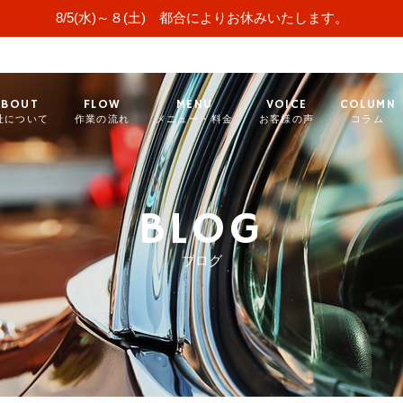
8/5(水)～８(土) 都合によりお休みいたします。
ABOUT
FLOW
MENU
VOICE
COLUMN
社について
作業の流れ
メニュー・料金
お客様の声
コラム
BLOG
ブログ