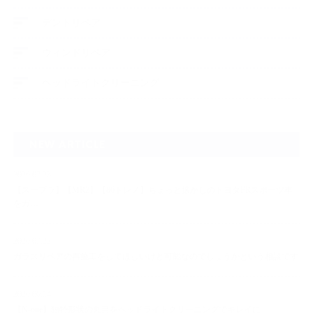
デントリペア
ウィンドリペア
ヘッドライトクリーニング
NEW ARTICLE
2026.07.23
【スープラ】【MR2】【86トレノ】ちょっと懐かしのトヨタFRスポーツ車
をガ…
2026.07.22
ガラスリペアの再施工をしてほしいけど可能なのでしょうかという相談です
2026.06.14
【N-one】独特形状の丸目をヘッドライトクリーニングでキレイに