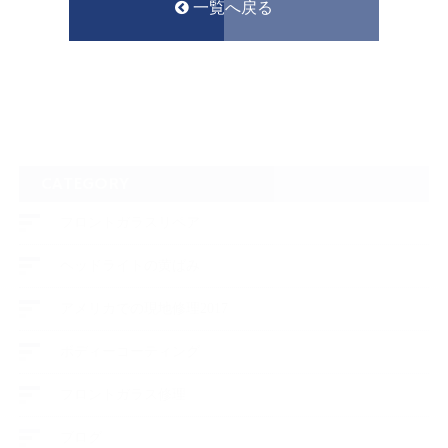
一覧へ戻る
CATEGORY
フロントガラスリペア
ヘッドライトの黄ばみ
アメリカでの現地修理2017
ボディーコーティング
フロントガラス修理
ブログ