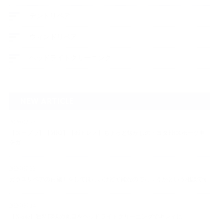
デントリペア
ウィンドリペア
ヘッドライトクリーニング
NEW ARTICLE
2026.07.23
【スープラ】【MR2】【86トレノ】ちょっと懐かしのトヨタFRスポーツ車
をガ…
2026.07.22
ガラスリペアの再施工をしてほしいけど可能なのでしょうかという相談です
2026.06.14
【N-one】独特形状の丸目をヘッドライトクリーニングでキレイに