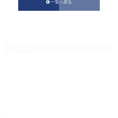
一覧へ戻る
CATEGORY
フロントガラスリペア
ヘッドライトの黄ばみ
アメリカでの現地修理2017
ボディーコーティング
フロントガラス修理
ブログ