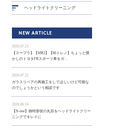
ヘッドライトクリーニング
NEW ARTICLE
2026.07.23
【スープラ】【MR2】【86トレノ】ちょっと懐
かしのトヨタFRスポーツ車をガ…
2026.07.22
ガラスリペアの再施工をしてほしいけど可能な
のでしょうかという相談です
2026.06.14
【N-one】独特形状の丸目をヘッドライトクリー
ニングでキレイに