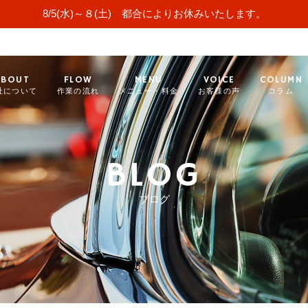
8/5(水)～８(土) 都合によりお休みいたします。
ABOUT
FLOW
MENU
VOICE
COLUMN
社について
作業の流れ
メニュー・料金
お客様の声
コラム
BLOG
ブログ