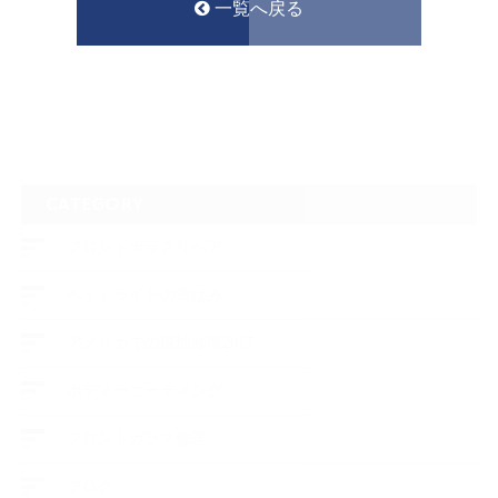
一覧へ戻る
CATEGORY
フロントガラスリペア
ヘッドライトの黄ばみ
アメリカでの現地修理2017
ボディーコーティング
フロントガラス修理
ブログ