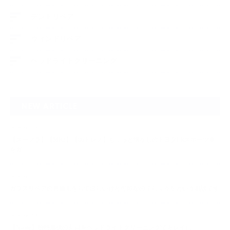
デントリペア
ウィンドリペア
ヘッドライトクリーニング
NEW ARTICLE
2026.07.23
【スープラ】【MR2】【86トレノ】ちょっと懐かしのトヨタFRスポーツ車
をガ…
2026.07.22
ガラスリペアの再施工をしてほしいけど可能なのでしょうかという相談です
2026.06.14
【N-one】独特形状の丸目をヘッドライトクリーニングでキレイに