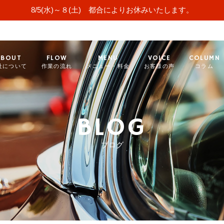
8/5(水)～８(土) 都合によりお休みいたします。
ABOUT
FLOW
MENU
VOICE
COLUMN
社について
作業の流れ
メニュー・料金
お客様の声
コラム
BLOG
ブログ