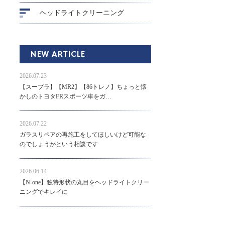
ヘッドライトクリーニング
NEW ARTICLE
2026.07.23
【スープラ】【MR2】【86トレノ】ちょっと懐
かしのトヨタFRスポーツ車をガ…
2026.07.22
ガラスリペアの再施工をしてほしいけど可能な
のでしょうかという相談です
2026.06.14
【N-one】独特形状の丸目をヘッドライトクリー
ニングでキレイに