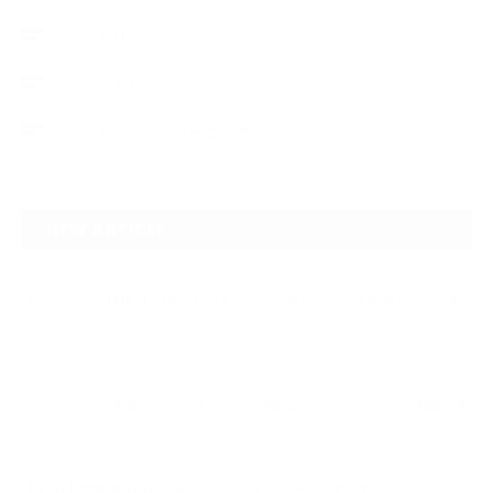
デントリペア
ウィンドリペア
ヘッドライトクリーニング
NEW ARTICLE
2026.07.23
【スープラ】【MR2】【86トレノ】ちょっと懐かしのトヨタFRスポーツ車
をガ…
2026.07.22
ガラスリペアの再施工をしてほしいけど可能なのでしょうかという相談です
2026.06.14
【N-one】独特形状の丸目をヘッドライトクリーニングでキレイに