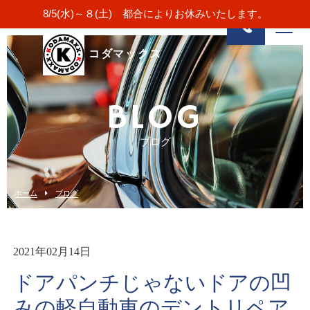
8/5(水)～８(土) 都合によりお休みいたします。
コダマックス
BLOG
ブログ
ホーム
ブログ
2021年02月14日
ドアパンチじゃないドアの凹
みの軽自動車のデントリペア