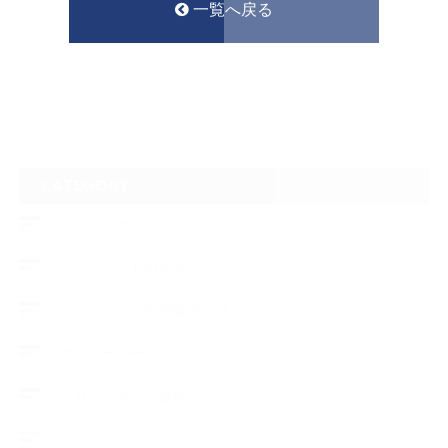
一覧へ戻る
CATEGORY
フロントガラスリペア
ヘッドライトの黄ばみ
アメリカでの現地修理2017
ボディーコーティング
フロントガラス修理
ブログ