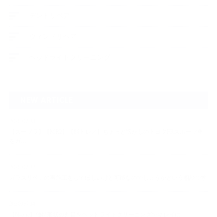
デントリペア
ウィンドリペア
ヘッドライトクリーニング
NEW ARTICLE
2026.07.23
【スープラ】【MR2】【86トレノ】ちょっと懐かしのトヨタFRスポーツ車
をガ…
2026.07.22
ガラスリペアの再施工をしてほしいけど可能なのでしょうかという相談です
2026.06.14
【N-one】独特形状の丸目をヘッドライトクリーニングでキレイに