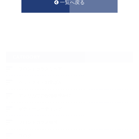
一覧へ戻る
CATEGORY
フロントガラスリペア
ヘッドライトの黄ばみ
アメリカでの現地修理2017
ボディーコーティング
フロントガラス修理
ブログ