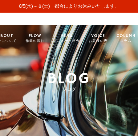
8/5(水)～８(土) 都合によりお休みいたします。
ABOUT
FLOW
MENU
VOICE
COLUMN
社について
作業の流れ
メニュー・料金
お客様の声
コラム
BLOG
ブログ