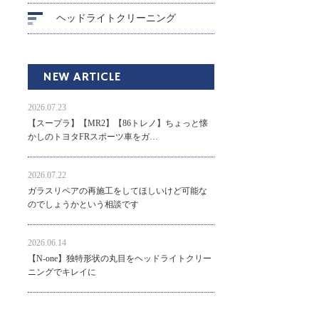
ヘッドライトクリーニング
NEW ARTICLE
2026.07.23
【スープラ】【MR2】【86トレノ】ちょっと懐
かしのトヨタFRスポーツ車をガ…
2026.07.22
ガラスリペアの再施工をしてほしいけど可能な
のでしょうかという相談です
2026.06.14
【N-one】独特形状の丸目をヘッドライトクリー
ニングでキレイに