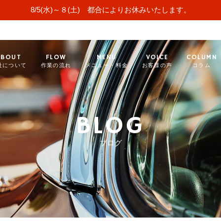
8/5(水)～８(土) 都合によりお休みいたします。
ABOUT
FLOW
MENU
VOICE
COLUMN
社について
作業の流れ
メニュー・料金
お客様の声
コラム
BLOG
ブログ