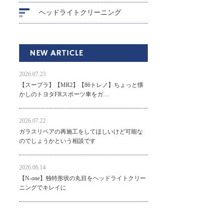
ヘッドライトクリーニング
NEW ARTICLE
2026.07.23
【スープラ】【MR2】【86トレノ】ちょっと懐
かしのトヨタFRスポーツ車をガ…
2026.07.22
ガラスリペアの再施工をしてほしいけど可能な
のでしょうかという相談です
2026.06.14
【N-one】独特形状の丸目をヘッドライトクリー
ニングでキレイに