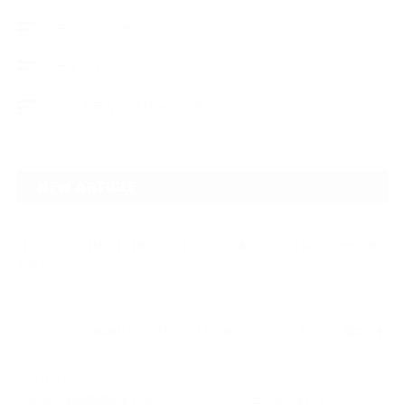
デントリペア
ウィンドリペア
ヘッドライトクリーニング
NEW ARTICLE
2026.07.23
【スープラ】【MR2】【86トレノ】ちょっと懐かしのトヨタFRスポーツ車
をガ…
2026.07.22
ガラスリペアの再施工をしてほしいけど可能なのでしょうかという相談です
2026.06.14
【N-one】独特形状の丸目をヘッドライトクリーニングでキレイに