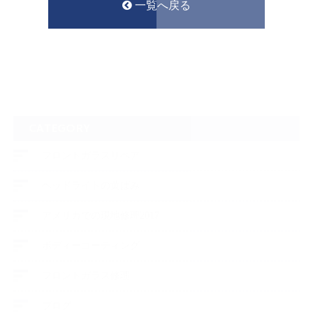
一覧へ戻る
CATEGORY
フロントガラスリペア
ヘッドライトの黄ばみ
アメリカでの現地修理2017
ボディーコーティング
フロントガラス修理
ブログ