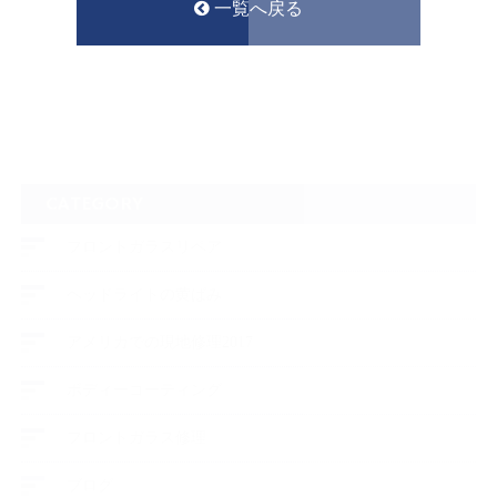
一覧へ戻る
CATEGORY
フロントガラスリペア
ヘッドライトの黄ばみ
アメリカでの現地修理2017
ボディーコーティング
フロントガラス修理
ブログ