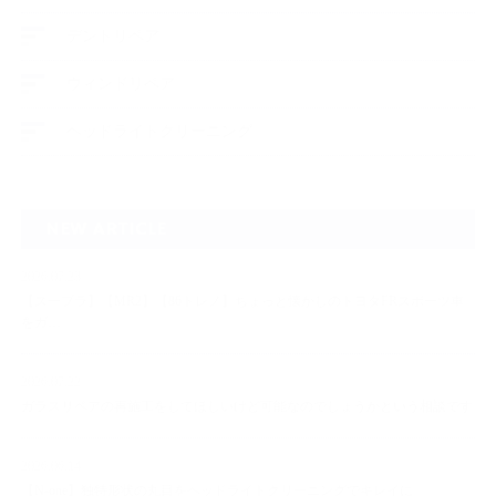
デントリペア
ウィンドリペア
ヘッドライトクリーニング
NEW ARTICLE
2026.07.23
【スープラ】【MR2】【86トレノ】ちょっと懐かしのトヨタFRスポーツ車
をガ…
2026.07.22
ガラスリペアの再施工をしてほしいけど可能なのでしょうかという相談です
2026.06.14
【N-one】独特形状の丸目をヘッドライトクリーニングでキレイに