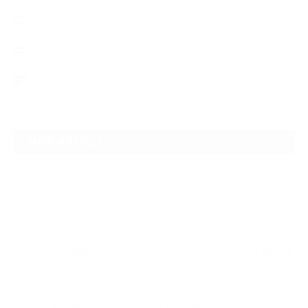
デントリペア
ウィンドリペア
ヘッドライトクリーニング
NEW ARTICLE
2026.07.23
【スープラ】【MR2】【86トレノ】ちょっと懐かしのトヨタFRスポーツ車
をガ…
2026.07.22
ガラスリペアの再施工をしてほしいけど可能なのでしょうかという相談です
2026.06.14
【N-one】独特形状の丸目をヘッドライトクリーニングでキレイに