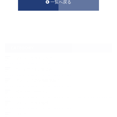
一覧へ戻る
CATEGORY
フロントガラスリペア
ヘッドライトの黄ばみ
アメリカでの現地修理2017
ボディーコーティング
フロントガラス修理
ブログ