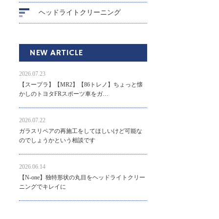
ヘッドライトクリーニング
NEW ARTICLE
2026.07.23
【スープラ】【MR2】【86トレノ】ちょっと懐
かしのトヨタFRスポーツ車をガ…
2026.07.22
ガラスリペアの再施工をしてほしいけど可能な
のでしょうかという相談です
2026.06.14
【N-one】独特形状の丸目をヘッドライトクリー
ニングでキレイに