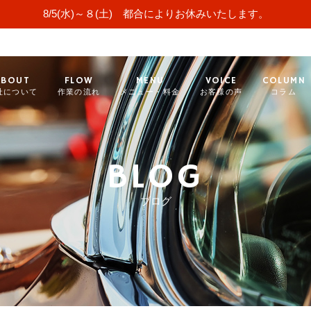
8/5(水)～８(土) 都合によりお休みいたします。
ABOUT
FLOW
MENU
VOICE
COLUMN
社について
作業の流れ
メニュー・料金
お客様の声
コラム
BLOG
ブログ