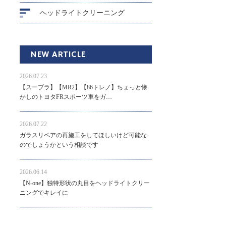
ヘッドライトクリーニング
NEW ARTICLE
2026.07.23
【スープラ】【MR2】【86トレノ】ちょっと懐
かしのトヨタFRスポーツ車をガ…
2026.07.22
ガラスリペアの再施工をしてほしいけど可能な
のでしょうかという相談です
2026.06.14
【N-one】独特形状の丸目をヘッドライトクリー
ニングでキレイに