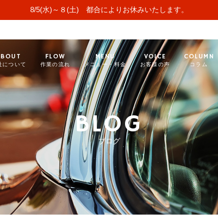
8/5(水)～８(土) 都合によりお休みいたします。
ABOUT
FLOW
MENU
VOICE
COLUMN
社について
作業の流れ
メニュー・料金
お客様の声
コラム
BLOG
ブログ