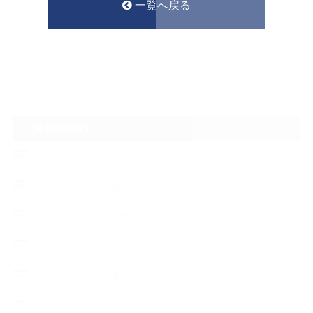
一覧へ戻る
CATEGORY
フロントガラスリペア
ヘッドライトの黄ばみ
アメリカでの現地修理2017
ボディーコーティング
フロントガラス修理
ブログ