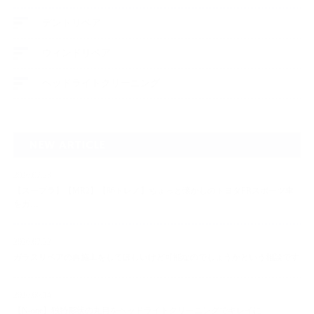
デントリペア
ウィンドリペア
ヘッドライトクリーニング
NEW ARTICLE
2026.07.23
【スープラ】【MR2】【86トレノ】ちょっと懐かしのトヨタFRスポーツ車
をガ…
2026.07.22
ガラスリペアの再施工をしてほしいけど可能なのでしょうかという相談です
2026.06.14
【N-one】独特形状の丸目をヘッドライトクリーニングでキレイに