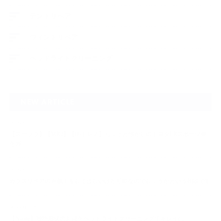
デントリペア
ウィンドリペア
ヘッドライトクリーニング
NEW ARTICLE
2026.07.23
【スープラ】【MR2】【86トレノ】ちょっと懐かしのトヨタFRスポーツ車
をガ…
2026.07.22
ガラスリペアの再施工をしてほしいけど可能なのでしょうかという相談です
2026.06.14
【N-one】独特形状の丸目をヘッドライトクリーニングでキレイに