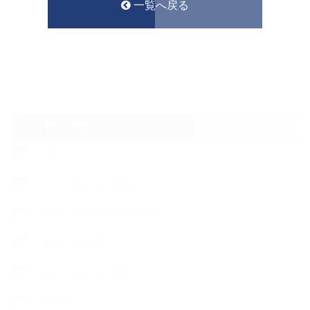
一覧へ戻る
CATEGORY
フロントガラスリペア
ヘッドライトの黄ばみ
アメリカでの現地修理2017
ボディーコーティング
フロントガラス修理
ブログ