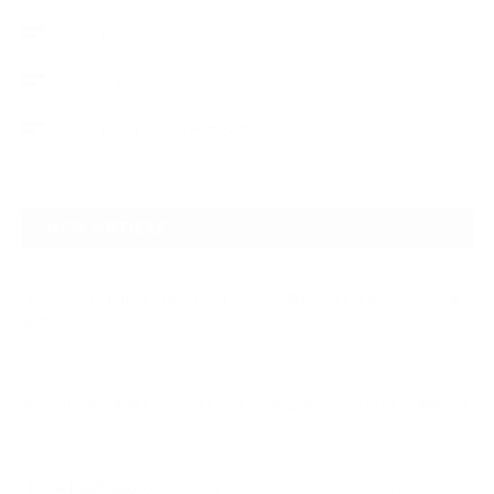
デントリペア
ウィンドリペア
ヘッドライトクリーニング
NEW ARTICLE
2026.07.23
【スープラ】【MR2】【86トレノ】ちょっと懐かしのトヨタFRスポーツ車
をガ…
2026.07.22
ガラスリペアの再施工をしてほしいけど可能なのでしょうかという相談です
2026.06.14
【N-one】独特形状の丸目をヘッドライトクリーニングでキレイに