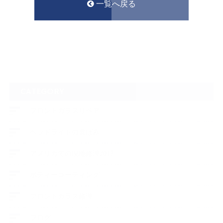
一覧へ戻る
CATEGORY
フロントガラスリペア
ヘッドライトの黄ばみ
アメリカでの現地修理2017
ボディーコーティング
フロントガラス修理
ブログ