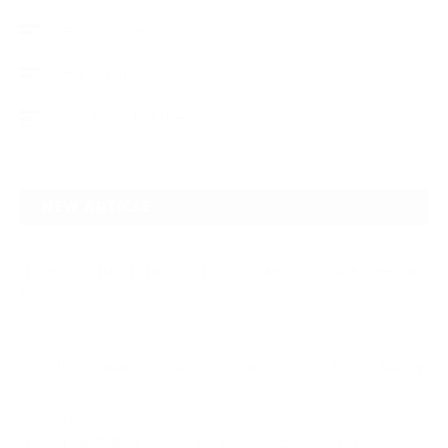
デントリペア
ウィンドリペア
ヘッドライトクリーニング
NEW ARTICLE
2026.07.23
【スープラ】【MR2】【86トレノ】ちょっと懐かしのトヨタFRスポーツ車
をガ…
2026.07.22
ガラスリペアの再施工をしてほしいけど可能なのでしょうかという相談です
2026.06.14
【N-one】独特形状の丸目をヘッドライトクリーニングでキレイに