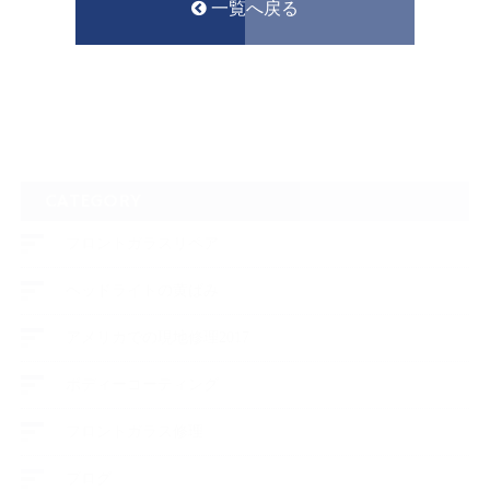
一覧へ戻る
CATEGORY
フロントガラスリペア
ヘッドライトの黄ばみ
アメリカでの現地修理2017
ボディーコーティング
フロントガラス修理
ブログ