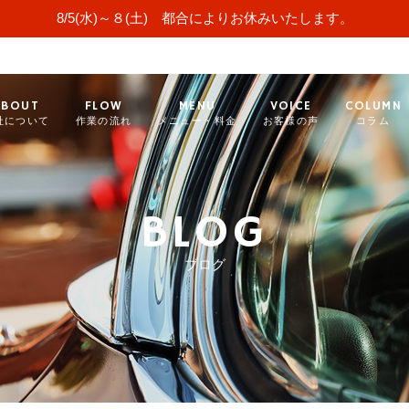
8/5(水)～８(土) 都合によりお休みいたします。
ABOUT
FLOW
MENU
VOICE
COLUMN
社について
作業の流れ
メニュー・料金
お客様の声
コラム
BLOG
ブログ