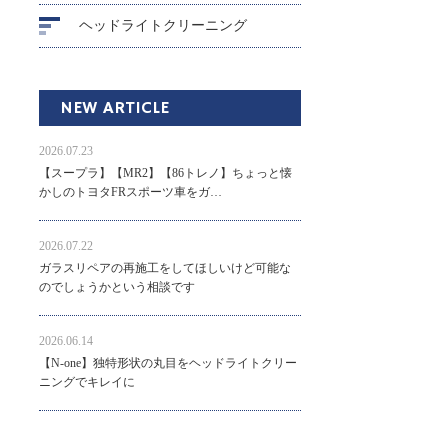
ヘッドライトクリーニング
NEW ARTICLE
2026.07.23
【スープラ】【MR2】【86トレノ】ちょっと懐
かしのトヨタFRスポーツ車をガ…
2026.07.22
ガラスリペアの再施工をしてほしいけど可能な
のでしょうかという相談です
2026.06.14
【N-one】独特形状の丸目をヘッドライトクリー
ニングでキレイに