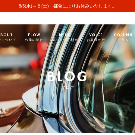
8/5(水)～８(土) 都合によりお休みいたします。
ABOUT
FLOW
MENU
VOICE
COLUMN
社について
作業の流れ
メニュー・料金
お客様の声
コラム
BLOG
ブログ