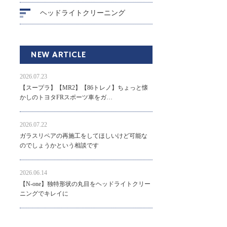
ヘッドライトクリーニング
NEW ARTICLE
2026.07.23
【スープラ】【MR2】【86トレノ】ちょっと懐
かしのトヨタFRスポーツ車をガ…
2026.07.22
ガラスリペアの再施工をしてほしいけど可能な
のでしょうかという相談です
2026.06.14
【N-one】独特形状の丸目をヘッドライトクリー
ニングでキレイに