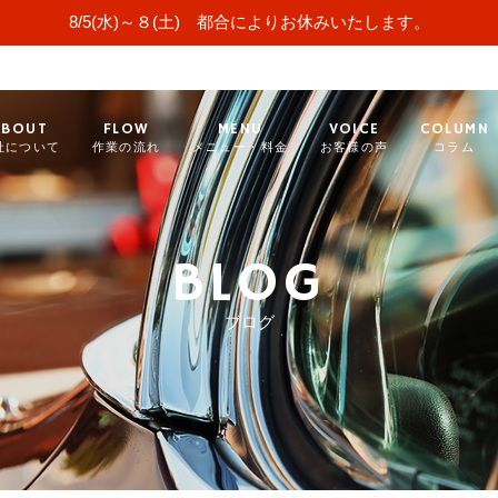
8/5(水)～８(土) 都合によりお休みいたします。
ABOUT
FLOW
MENU
VOICE
COLUMN
社について
作業の流れ
メニュー・料金
お客様の声
コラム
BLOG
ブログ