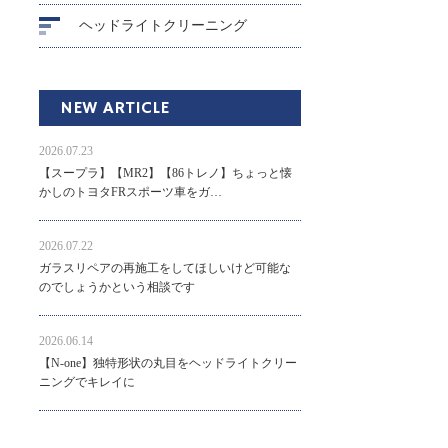
ヘッドライトクリーニング
NEW ARTICLE
2026.07.23
【スープラ】【MR2】【86トレノ】ちょっと懐
かしのトヨタFRスポーツ車をガ…
2026.07.22
ガラスリペアの再施工をしてほしいけど可能な
のでしょうかという相談です
2026.06.14
【N-one】独特形状の丸目をヘッドライトクリー
ニングでキレイに