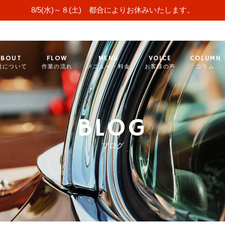
8/5(水)～８(土) 都合によりお休みいたします。
ABOUT
FLOW
MENU
VOICE
COLUMN
社について
作業の流れ
メニュー・料金
お客様の声
コラム
BLOG
ブログ