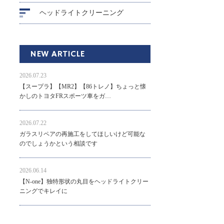
ヘッドライトクリーニング
NEW ARTICLE
2026.07.23
【スープラ】【MR2】【86トレノ】ちょっと懐
かしのトヨタFRスポーツ車をガ…
2026.07.22
ガラスリペアの再施工をしてほしいけど可能な
のでしょうかという相談です
2026.06.14
【N-one】独特形状の丸目をヘッドライトクリー
ニングでキレイに