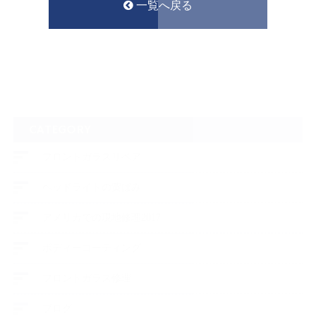
一覧へ戻る
CATEGORY
フロントガラスリペア
ヘッドライトの黄ばみ
アメリカでの現地修理2017
ボディーコーティング
フロントガラス修理
ブログ