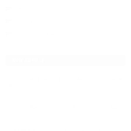
デントリペア
ウィンドリペア
ヘッドライトクリーニング
NEW ARTICLE
2026.07.23
【スープラ】【MR2】【86トレノ】ちょっと懐かしのトヨタFRスポーツ車
をガ…
2026.07.22
ガラスリペアの再施工をしてほしいけど可能なのでしょうかという相談です
2026.06.14
【N-one】独特形状の丸目をヘッドライトクリーニングでキレイに