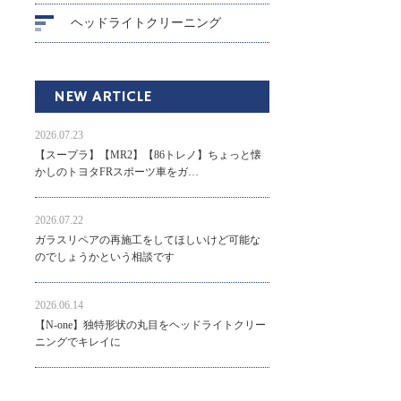
ヘッドライトクリーニング
NEW ARTICLE
2026.07.23
【スープラ】【MR2】【86トレノ】ちょっと懐
かしのトヨタFRスポーツ車をガ…
2026.07.22
ガラスリペアの再施工をしてほしいけど可能な
のでしょうかという相談です
2026.06.14
【N-one】独特形状の丸目をヘッドライトクリー
ニングでキレイに