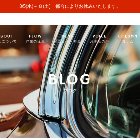
8/5(水)～８(土) 都合によりお休みいたします。
ABOUT
FLOW
MENU
VOICE
COLUMN
社について
作業の流れ
メニュー・料金
お客様の声
コラム
BLOG
ブログ