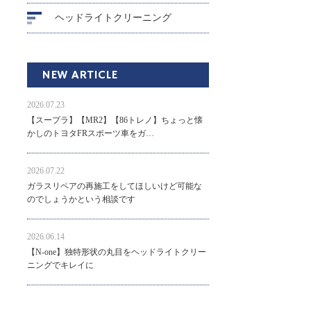
ヘッドライトクリーニング
NEW ARTICLE
2026.07.23
【スープラ】【MR2】【86トレノ】ちょっと懐
かしのトヨタFRスポーツ車をガ…
2026.07.22
ガラスリペアの再施工をしてほしいけど可能な
のでしょうかという相談です
2026.06.14
【N-one】独特形状の丸目をヘッドライトクリー
ニングでキレイに