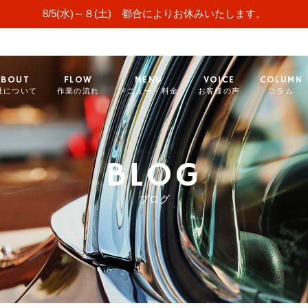
8/5(水)～８(土) 都合によりお休みいたします。
ABOUT
FLOW
MENU
VOICE
COLUMN
社について
作業の流れ
メニュー・料金
お客様の声
コラム
BLOG
ブログ