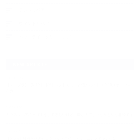
デントリペア
ウィンドリペア
ヘッドライトクリーニング
NEW ARTICLE
2026.07.23
【スープラ】【MR2】【86トレノ】ちょっと懐かしのトヨタFRスポーツ車
をガ…
2026.07.22
ガラスリペアの再施工をしてほしいけど可能なのでしょうかという相談です
2026.06.14
【N-one】独特形状の丸目をヘッドライトクリーニングでキレイに