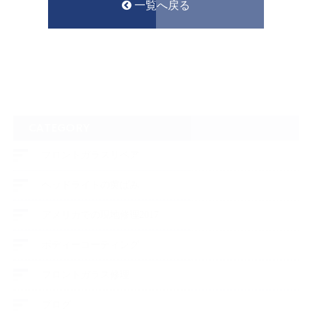
一覧へ戻る
CATEGORY
フロントガラスリペア
ヘッドライトの黄ばみ
アメリカでの現地修理2017
ボディーコーティング
フロントガラス修理
ブログ