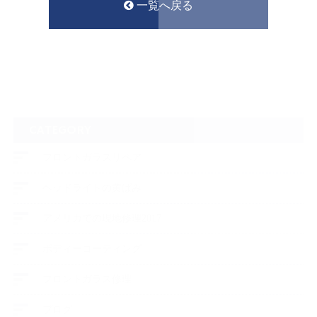
一覧へ戻る
CATEGORY
フロントガラスリペア
ヘッドライトの黄ばみ
アメリカでの現地修理2017
ボディーコーティング
フロントガラス修理
ブログ