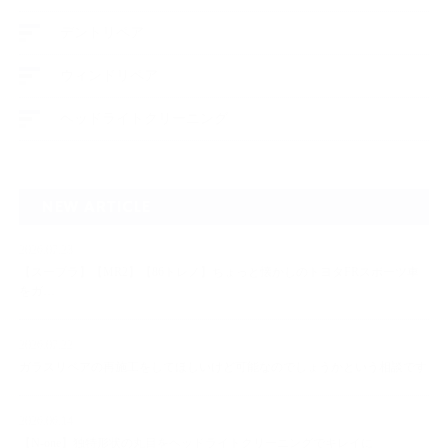
デントリペア
ウィンドリペア
ヘッドライトクリーニング
NEW ARTICLE
2026.07.23
【スープラ】【MR2】【86トレノ】ちょっと懐かしのトヨタFRスポーツ車
をガ…
2026.07.22
ガラスリペアの再施工をしてほしいけど可能なのでしょうかという相談です
2026.06.14
【N-one】独特形状の丸目をヘッドライトクリーニングでキレイに