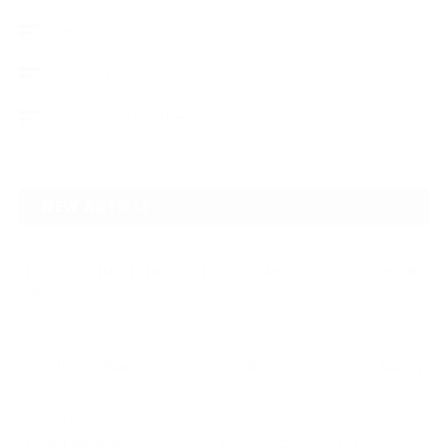
デントリペア
ウィンドリペア
ヘッドライトクリーニング
NEW ARTICLE
2026.07.23
【スープラ】【MR2】【86トレノ】ちょっと懐かしのトヨタFRスポーツ車
をガ…
2026.07.22
ガラスリペアの再施工をしてほしいけど可能なのでしょうかという相談です
2026.06.14
【N-one】独特形状の丸目をヘッドライトクリーニングでキレイに