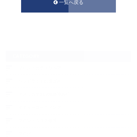
一覧へ戻る
CATEGORY
フロントガラスリペア
ヘッドライトの黄ばみ
アメリカでの現地修理2017
ボディーコーティング
フロントガラス修理
ブログ