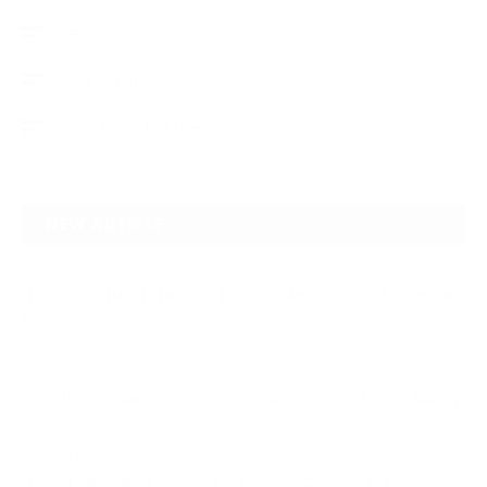
デントリペア
ウィンドリペア
ヘッドライトクリーニング
NEW ARTICLE
2026.07.23
【スープラ】【MR2】【86トレノ】ちょっと懐かしのトヨタFRスポーツ車
をガ…
2026.07.22
ガラスリペアの再施工をしてほしいけど可能なのでしょうかという相談です
2026.06.14
【N-one】独特形状の丸目をヘッドライトクリーニングでキレイに