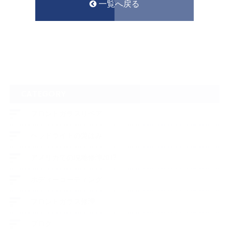
一覧へ戻る
CATEGORY
フロントガラスリペア
ヘッドライトの黄ばみ
アメリカでの現地修理2017
ボディーコーティング
フロントガラス修理
ブログ