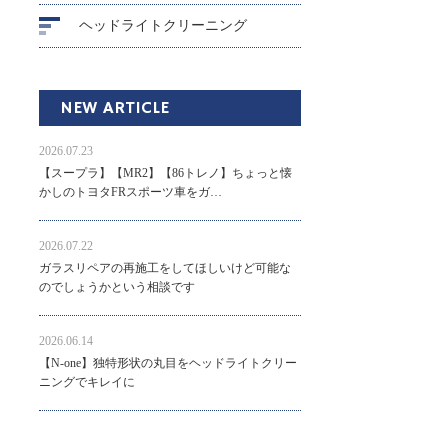
ヘッドライトクリーニング
NEW ARTICLE
2026.07.23
【スープラ】【MR2】【86トレノ】ちょっと懐
かしのトヨタFRスポーツ車をガ…
2026.07.22
ガラスリペアの再施工をしてほしいけど可能な
のでしょうかという相談です
2026.06.14
【N-one】独特形状の丸目をヘッドライトクリー
ニングでキレイに