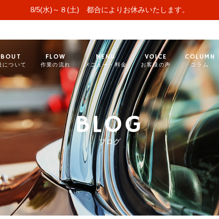
8/5(水)～８(土) 都合によりお休みいたします。
ABOUT
FLOW
MENU
VOICE
COLUMN
社について
作業の流れ
メニュー・料金
お客様の声
コラム
BLOG
ブログ