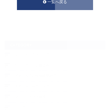
一覧へ戻る
CATEGORY
フロントガラスリペア
ヘッドライトの黄ばみ
アメリカでの現地修理2017
ボディーコーティング
フロントガラス修理
ブログ