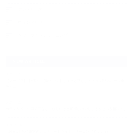
デントリペア
ウィンドリペア
ヘッドライトクリーニング
NEW ARTICLE
2026.07.23
【スープラ】【MR2】【86トレノ】ちょっと懐かしのトヨタFRスポーツ車
をガ…
2026.07.22
ガラスリペアの再施工をしてほしいけど可能なのでしょうかという相談です
2026.06.14
【N-one】独特形状の丸目をヘッドライトクリーニングでキレイに