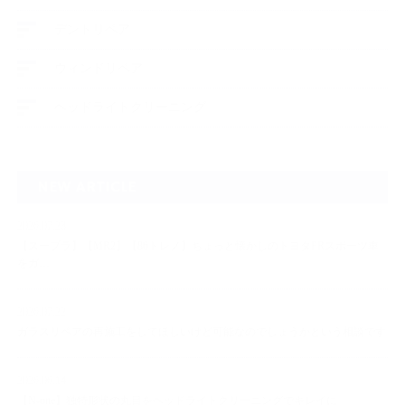
デントリペア
ウィンドリペア
ヘッドライトクリーニング
NEW ARTICLE
2026.07.23
【スープラ】【MR2】【86トレノ】ちょっと懐かしのトヨタFRスポーツ車
をガ…
2026.07.22
ガラスリペアの再施工をしてほしいけど可能なのでしょうかという相談です
2026.06.14
【N-one】独特形状の丸目をヘッドライトクリーニングでキレイに