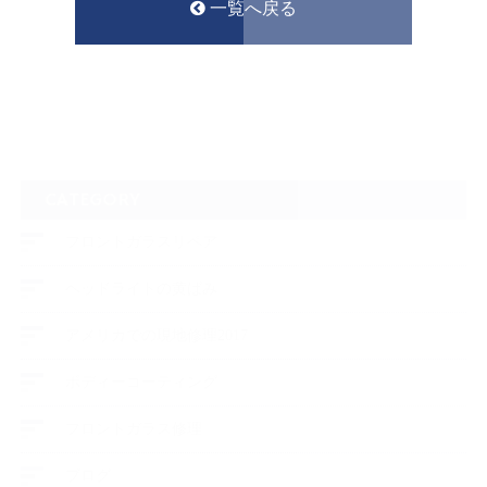
一覧へ戻る
CATEGORY
フロントガラスリペア
ヘッドライトの黄ばみ
アメリカでの現地修理2017
ボディーコーティング
フロントガラス修理
ブログ