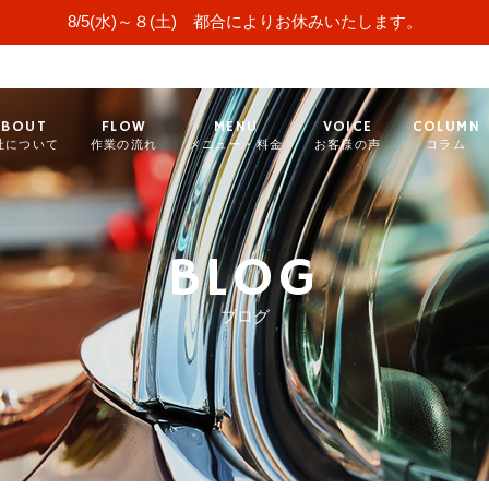
8/5(水)～８(土) 都合によりお休みいたします。
ABOUT
FLOW
MENU
VOICE
COLUMN
社について
作業の流れ
メニュー・料金
お客様の声
コラム
BLOG
ブログ