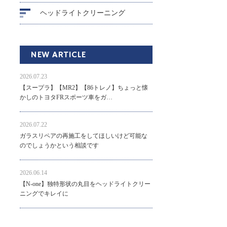
ヘッドライトクリーニング
NEW ARTICLE
2026.07.23
【スープラ】【MR2】【86トレノ】ちょっと懐
かしのトヨタFRスポーツ車をガ…
2026.07.22
ガラスリペアの再施工をしてほしいけど可能な
のでしょうかという相談です
2026.06.14
【N-one】独特形状の丸目をヘッドライトクリー
ニングでキレイに