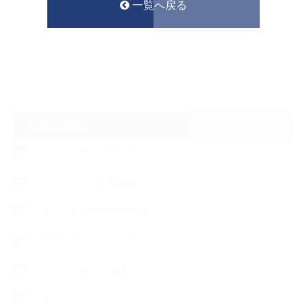
一覧へ戻る
CATEGORY
フロントガラスリペア
ヘッドライトの黄ばみ
アメリカでの現地修理2017
ボディーコーティング
フロントガラス修理
ブログ