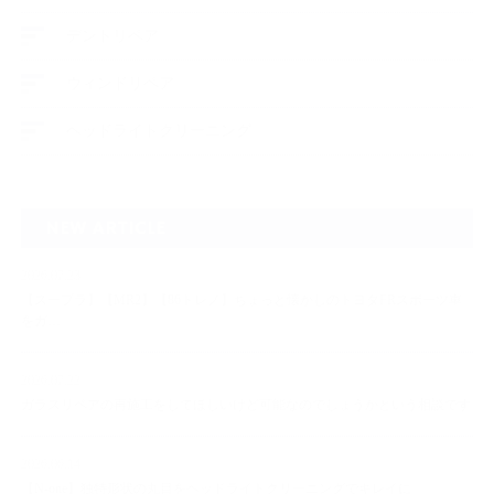
デントリペア
ウィンドリペア
ヘッドライトクリーニング
NEW ARTICLE
2026.07.23
【スープラ】【MR2】【86トレノ】ちょっと懐かしのトヨタFRスポーツ車
をガ…
2026.07.22
ガラスリペアの再施工をしてほしいけど可能なのでしょうかという相談です
2026.06.14
【N-one】独特形状の丸目をヘッドライトクリーニングでキレイに