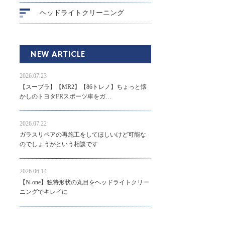
ヘッドライトクリーニング
NEW ARTICLE
2026.07.23
【スープラ】【MR2】【86トレノ】ちょっと懐
かしのトヨタFRスポーツ車をガ…
2026.07.22
ガラスリペアの再施工をしてほしいけど可能な
のでしょうかという相談です
2026.06.14
【N-one】独特形状の丸目をヘッドライトクリー
ニングでキレイに