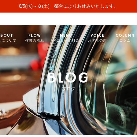
8/5(水)～８(土) 都合によりお休みいたします。
ABOUT
FLOW
MENU
VOICE
COLUMN
社について
作業の流れ
メニュー・料金
お客様の声
コラム
BLOG
ブログ