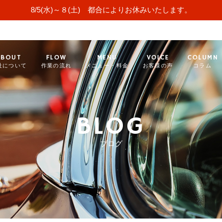
8/5(水)～８(土) 都合によりお休みいたします。
ABOUT
FLOW
MENU
VOICE
COLUMN
社について
作業の流れ
メニュー・料金
お客様の声
コラム
BLOG
ブログ