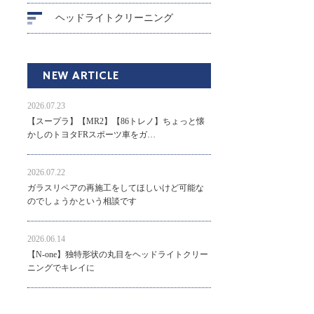
ヘッドライトクリーニング
NEW ARTICLE
2026.07.23
【スープラ】【MR2】【86トレノ】ちょっと懐
かしのトヨタFRスポーツ車をガ…
2026.07.22
ガラスリペアの再施工をしてほしいけど可能な
のでしょうかという相談です
2026.06.14
【N-one】独特形状の丸目をヘッドライトクリー
ニングでキレイに