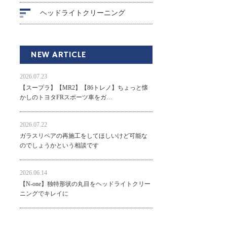
ヘッドライトクリーニング
NEW ARTICLE
2026.07.23
【スープラ】【MR2】【86トレノ】ちょっと懐
かしのトヨタFRスポーツ車をガ…
2026.07.22
ガラスリペアの再施工をしてほしいけど可能な
のでしょうかという相談です
2026.06.14
【N-one】独特形状の丸目をヘッドライトクリー
ニングでキレイに