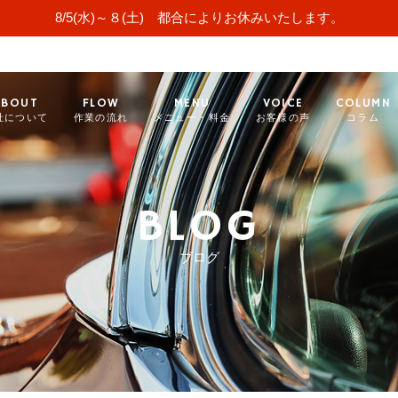
8/5(水)～８(土) 都合によりお休みいたします。
ABOUT
FLOW
MENU
VOICE
COLUMN
社について
作業の流れ
メニュー・料金
お客様の声
コラム
BLOG
ブログ