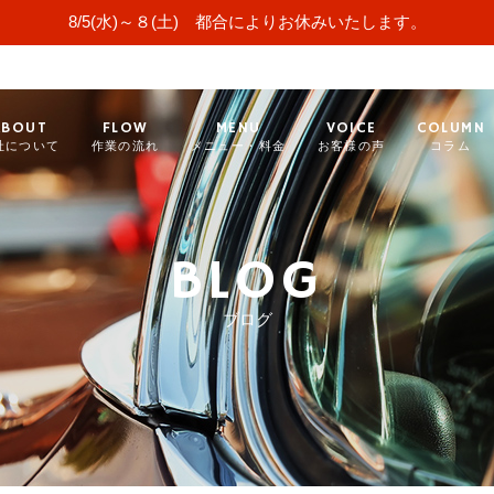
8/5(水)～８(土) 都合によりお休みいたします。
ABOUT
FLOW
MENU
VOICE
COLUMN
社について
作業の流れ
メニュー・料金
お客様の声
コラム
BLOG
ブログ