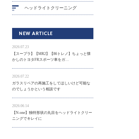
ヘッドライトクリーニング
NEW ARTICLE
2026.07.23
【スープラ】【MR2】【86トレノ】ちょっと懐
かしのトヨタFRスポーツ車をガ…
2026.07.22
ガラスリペアの再施工をしてほしいけど可能な
のでしょうかという相談です
2026.06.14
【N-one】独特形状の丸目をヘッドライトクリー
ニングでキレイに