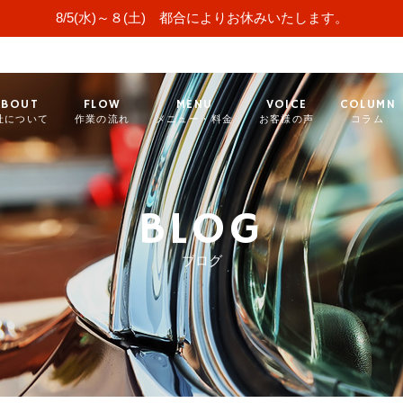
8/5(水)～８(土) 都合によりお休みいたします。
ABOUT
FLOW
MENU
VOICE
COLUMN
社について
作業の流れ
メニュー・料金
お客様の声
コラム
BLOG
ブログ