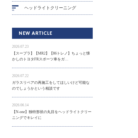
ヘッドライトクリーニング
NEW ARTICLE
2026.07.23
【スープラ】【MR2】【86トレノ】ちょっと懐
かしのトヨタFRスポーツ車をガ…
2026.07.22
ガラスリペアの再施工をしてほしいけど可能な
のでしょうかという相談です
2026.06.14
【N-one】独特形状の丸目をヘッドライトクリー
ニングでキレイに