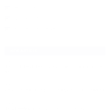
デントリペア
ウィンドリペア
ヘッドライトクリーニング
NEW ARTICLE
2026.07.23
【スープラ】【MR2】【86トレノ】ちょっと懐かしのトヨタFRスポーツ車
をガ…
2026.07.22
ガラスリペアの再施工をしてほしいけど可能なのでしょうかという相談です
2026.06.14
【N-one】独特形状の丸目をヘッドライトクリーニングでキレイに