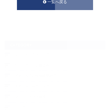
一覧へ戻る
CATEGORY
フロントガラスリペア
ヘッドライトの黄ばみ
アメリカでの現地修理2017
ボディーコーティング
フロントガラス修理
ブログ